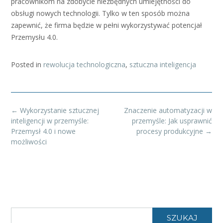
pracownikom na zdobycie niezbędnych umiejętności do
obsługi nowych technologii. Tylko w ten sposób można
zapewnić, że firma będzie w pełni wykorzystywać potencjał
Przemysłu 4.0.
Posted in
rewolucja technologiczna
,
sztuczna inteligencja
Post
←
Wykorzystanie sztucznej
Znaczenie automatyzacji w
navigation
inteligencji w przemyśle:
przemyśle: Jak usprawnić
Przemysł 4.0 i nowe
procesy produkcyjne
→
możliwości
SZUKAJ